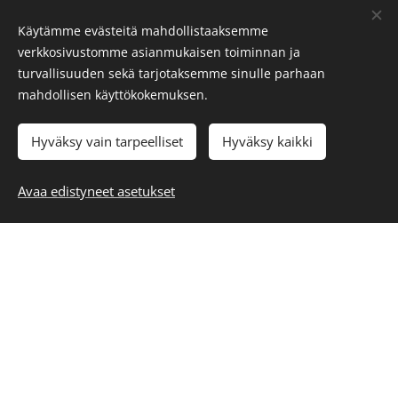
Käytämme evästeitä mahdollistaaksemme
verkkosivustomme asianmukaisen toiminnan ja
turvallisuuden sekä tarjotaksemme sinulle parhaan
mahdollisen käyttökokemuksen.
Hyväksy vain tarpeelliset
Hyväksy kaikki
Avaa edistyneet asetukset