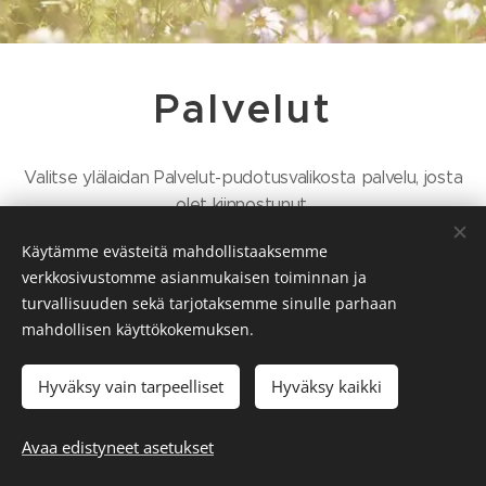
Palvelut
Valitse ylälaidan Palvelut-pudotusvalikosta palvelu, josta
olet kiinnostunut.
Käytämme evästeitä mahdollistaaksemme
verkkosivustomme asianmukaisen toiminnan ja
turvallisuuden sekä tarjotaksemme sinulle parhaan
mahdollisen käyttökokemuksen.
Hyväksy vain tarpeelliset
Hyväksy kaikki
Kesälahti
© 2022 Sovintola yhdistys ry. Pyhäjärventie 8 59800
Avaa edistyneet asetukset
Luotu
Webnodella
Evästeet