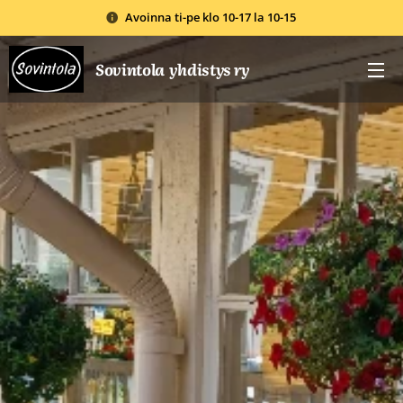
Avoinna ti-pe klo 10-17 la 10-15
Sovintola yhdistys ry