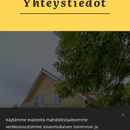
Yhteystiedot
Ota meihin yhteyttä:
Käytämme evästeitä mahdollistaaksemme
verkkosivustomme asianmukaisen toiminnan ja